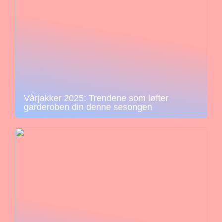
Vårjakker 2025: Trendene som løfter
garderoben din denne sesongen