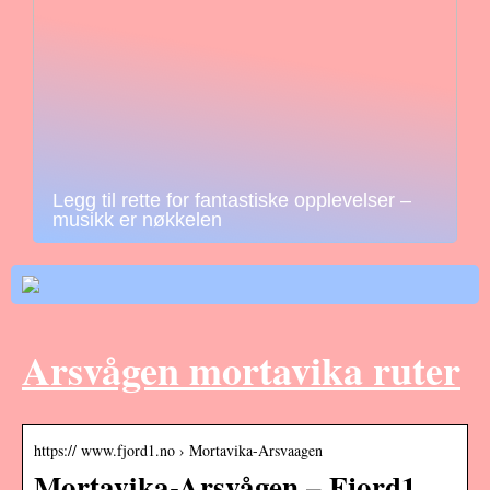
Legg til rette for fantastiske opplevelser –
musikk er nøkkelen
Arsvågen mortavika ruter
https:// www.fjord1.no › Mortavika-Arsvaagen
Mortavika-Arsvågen – Fjord1