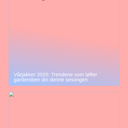
Vårjakker 2025: Trendene som løfter
garderoben din denne sesongen