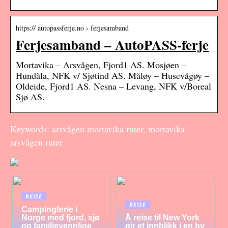
https:// autopassferje.no › ferjesamband
Ferjesamband – AutoPASS-ferje
Mortavika – Arsvågen, Fjord1 AS. Mosjøen –
Hundåla, NFK v/ Sjøtind AS. Måløy – Husevågøy –
Oldeide, Fjord1 AS. Nesna – Levang, NFK v/Boreal
Sjø AS.
Keywords: arsvågen mortavika ruter, mortavika
arsvågen ruter
REISE
REISE
Campingferie i
Norge med fjord, sjø
Å reise til New York
og familievennlige
gir et innblikk i en by