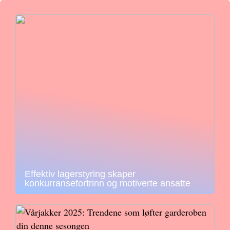
Effektiv lagerstyring skaper
konkurransefortrinn og motiverte ansatte