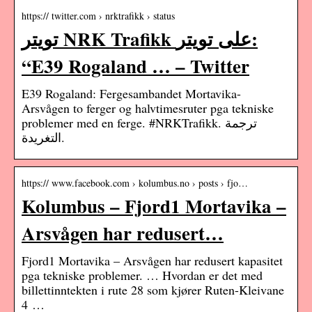
https:// twitter.com › nrktrafikk › status
تويتر NRK Trafikk على تويتر:
“E39 Rogaland … – Twitter
E39 Rogaland: Fergesambandet Mortavika-
Arsvågen to ferger og halvtimesruter pga tekniske
problemer med en ferge. #NRKTrafikk. ترجمة
التغريدة.
https:// www.facebook.com › kolumbus.no › posts › fjo…
Kolumbus – Fjord1 Mortavika –
Arsvågen har redusert…
Fjord1 Mortavika – Arsvågen har redusert kapasitet
pga tekniske problemer. … Hvordan er det med
billettinntekten i rute 28 som kjører Ruten-Kleivane
4 …