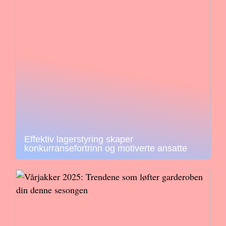
Effektiv lagerstyring skaper
konkurransefortrinn og motiverte ansatte