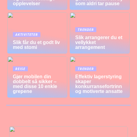
opplevelser
som aldri tar pause
TRENDER
AKTIVITETER
Slik arrangerer du et
Slik får du et godt liv
vellykket
med stomi
arrangement
REISE
TRENDER
Gjør mobilen din
Effektiv lagerstyring
dobbelt så sikker –
skaper
med disse 10 enkle
konkurransefortrinn
grepene
og motiverte ansatte