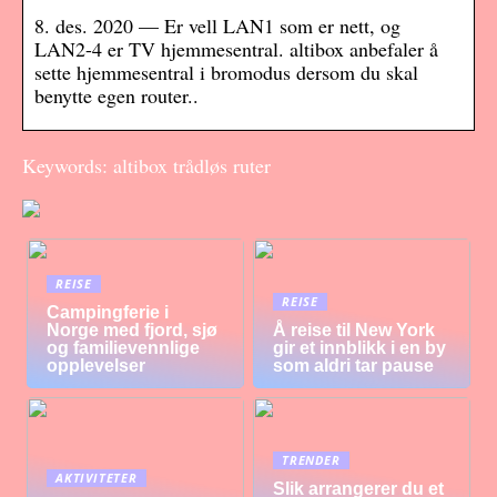
8. des. 2020 — Er vell LAN1 som er nett, og
LAN2-4 er TV hjemmesentral. altibox anbefaler å
sette hjemmesentral i bromodus dersom du skal
benytte egen router..
Keywords: altibox trådløs ruter
REISE
REISE
Campingferie i
Norge med fjord, sjø
Å reise til New York
og familievennlige
gir et innblikk i en by
opplevelser
som aldri tar pause
TRENDER
AKTIVITETER
Slik arrangerer du et