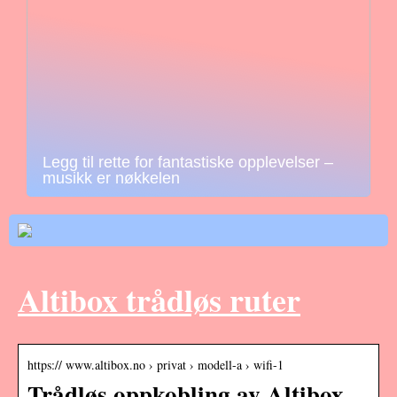
Legg til rette for fantastiske opplevelser –
musikk er nøkkelen
Altibox trådløs ruter
https:// www.altibox.no › privat › modell-a › wifi-1
Trådløs oppkobling av Altibox