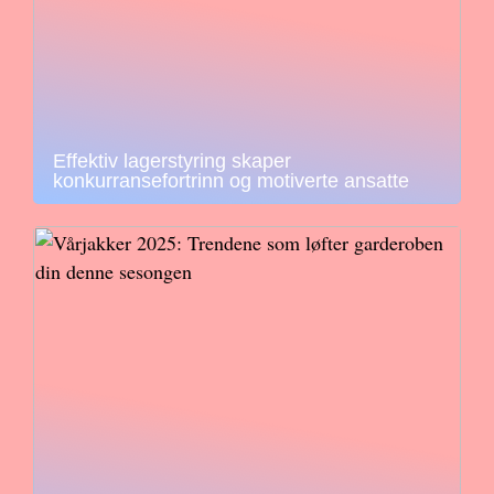
Effektiv lagerstyring skaper
konkurransefortrinn og motiverte ansatte