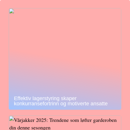
Effektiv lagerstyring skaper
konkurransefortrinn og motiverte ansatte