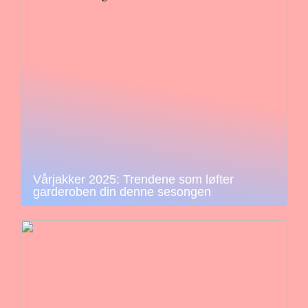
Vårjakker 2025: Trendene som løfter
garderoben din denne sesongen