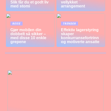
Slik får du et godt liv
vellykket
med stomi
arrangement
REISE
TRENDER
Gjør mobilen din
Effektiv lagerstyring
dobbelt så sikker –
skaper
med disse 10 enkle
konkurransefortrinn
grepene
og motiverte ansatte