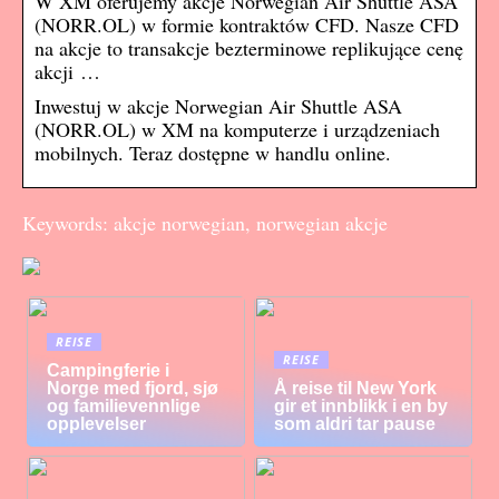
W XM oferujemy akcje Norwegian Air Shuttle ASA
(NORR.OL) w formie kontraktów CFD. Nasze CFD
na akcje to transakcje bezterminowe replikujące cenę
akcji …
Inwestuj w akcje Norwegian Air Shuttle ASA
(NORR.OL) w XM na komputerze i urządzeniach
mobilnych. Teraz dostępne w handlu online.
Keywords: akcje norwegian, norwegian akcje
REISE
REISE
Campingferie i
Norge med fjord, sjø
Å reise til New York
og familievennlige
gir et innblikk i en by
opplevelser
som aldri tar pause