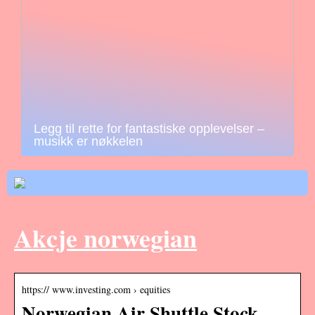
Legg til rette for fantastiske opplevelser –
musikk er nøkkelen
Akcje norwegian
https:// www.investing.com › equities
Norwegian Air Shuttle Stock