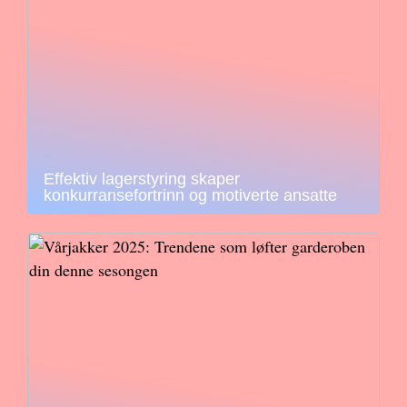
Effektiv lagerstyring skaper
konkurransefortrinn og motiverte ansatte