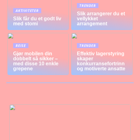
TRENDER
AKTIVITETER
Slik arrangerer du et
Slik får du et godt liv
vellykket
med stomi
arrangement
REISE
TRENDER
Gjør mobilen din
Effektiv lagerstyring
dobbelt så sikker –
skaper
med disse 10 enkle
konkurransefortrinn
grepene
og motiverte ansatte