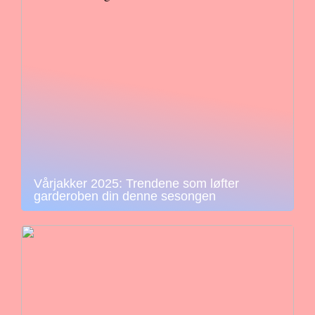
Vårjakker 2025: Trendene som løfter
garderoben din denne sesongen