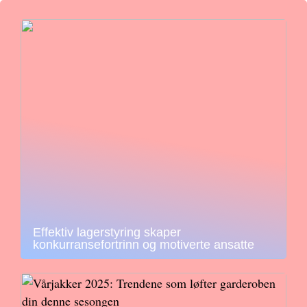
Effektiv lagerstyring skaper
konkurransefortrinn og motiverte ansatte