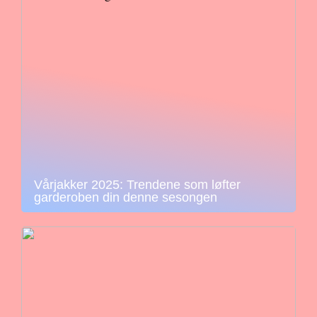
Vårjakker 2025: Trendene som løfter
garderoben din denne sesongen