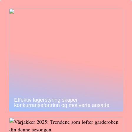
Effektiv lagerstyring skaper
konkurransefortrinn og motiverte ansatte