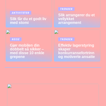
TRENDER
AKTIVITETER
Slik arrangerer du et
Slik får du et godt liv
vellykket
med stomi
arrangement
REISE
TRENDER
Gjør mobilen din
Effektiv lagerstyring
dobbelt så sikker –
skaper
med disse 10 enkle
konkurransefortrinn
grepene
og motiverte ansatte