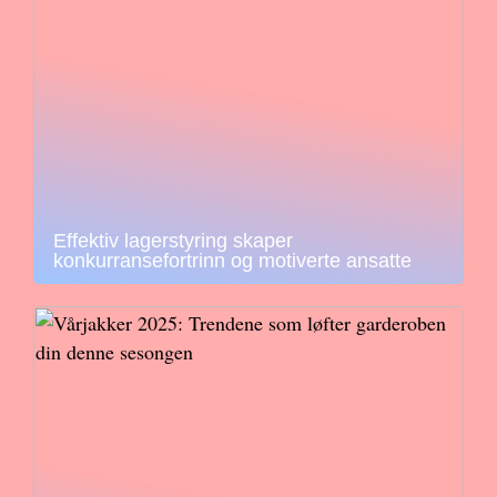
Effektiv lagerstyring skaper
konkurransefortrinn og motiverte ansatte