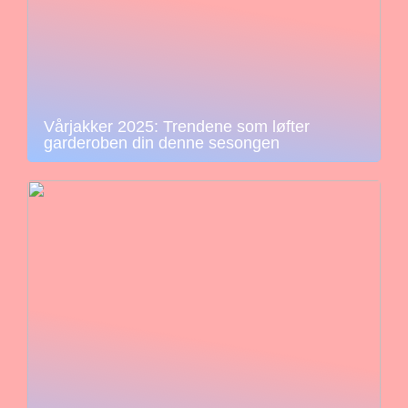
Vårjakker 2025: Trendene som løfter
garderoben din denne sesongen