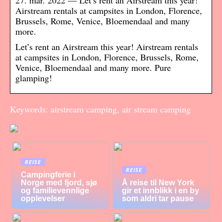
27. mar. 2022 — Let’s rent an Airstream this year!
Airstream rentals at campsites in London, Florence,
Brussels, Rome, Venice, Bloemendaal and many
more.
Let’s rent an Airstream this year! Airstream rentals
at campsites in London, Florence, Brussels, Rome,
Venice, Bloemendaal and many more. Pure
glamping!
Keywords: airstream camping, air stream camping
REISE
REISE
Campingferie i
Norge med fjord, sjø
Å reise til New York
og familievennlige
gir et innblikk i en by
opplevelser
som aldri tar pause