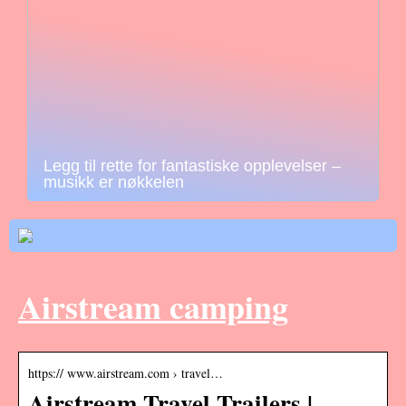
Legg til rette for fantastiske opplevelser –
musikk er nøkkelen
Airstream camping
https:// www.airstream.com › travel…
Airstream Travel Trailers |