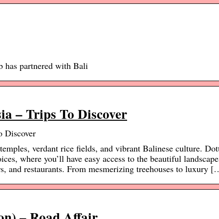
 has partnered with Bali
ia – Trips To Discover
o Discover
 temples, verdant rice fields, and vibrant Balinese culture. Do
ices, where you’ll have easy access to the beautiful landscap
rs, and restaurants. From mesmerizing treehouses to luxury [
on) – Road Affair