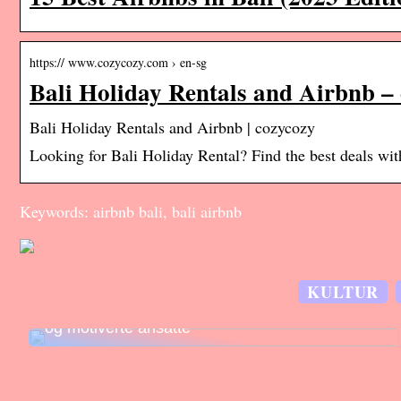
https:// www.cozycozy.com › en-sg
Bali Holiday Rentals and Airbnb –
Bali Holiday Rentals and Airbnb | cozycozy
Looking for Bali Holiday Rental? Find the best deals wit
Keywords: airbnb bali, bali airbnb
KULTUR
Effektiv lagerstyring skaper konkurransefortrinn
og motiverte ansatte