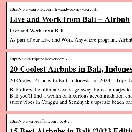
https:// www.airbnb.com › liveandworkanywherebali
Live and Work from Bali – Airbnb
Live and Work from Bali
As part of our Live and Work Anywhere program, Airbnb
https:// www.tripstodiscover.com › …
20 Coolest Airbnbs in Bali, Indones
20 Coolest Airbnbs in Bali, Indonesia for 2023 – Trips T
Bali offers the ultimate exotic getaway, home to majestic
Bali you’ll find a wealth of luxurious accommodation cho
surfer vibes in Canggu and Seminyak’s upscale beach ba
https:// www.roadaffair.com › best-…
15 Best Airbnbs in Bali (2023 Editi