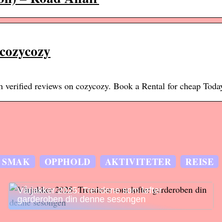
 cozycozy
h verified reviews on cozycozy. Book a Rental for cheap Toda
SMAK
OPPHOLD
AKTIVITETER
REISE
Vårjakker 2025: Trendene som løfter
garderoben din denne sesongen