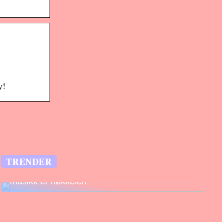
y!
TRENDER
Legg til rette for fantastiske opplevelser –
musikk er nøkkelen