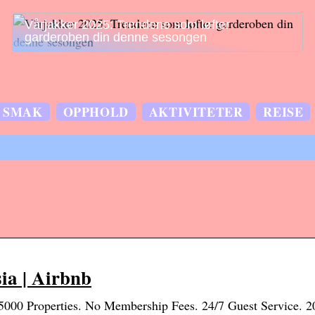
Vårjakker 2025: Trendene som løfter
garderoben din denne sesongen
SMAK
OPPHOLD
AKTIVITETER
REISE
ia | Airbnb
5000 Properties. No Membership Fees. 24/7 Guest Service. 2