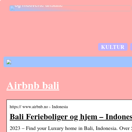
og motiverte ansatte
KULTUR
Airbnb bali
https:// www.airbnb.no › Indonesia
Bali Ferieboliger og hjem – Indones
2023 – Find your Luxury home in Bali, Indonesia. Over 