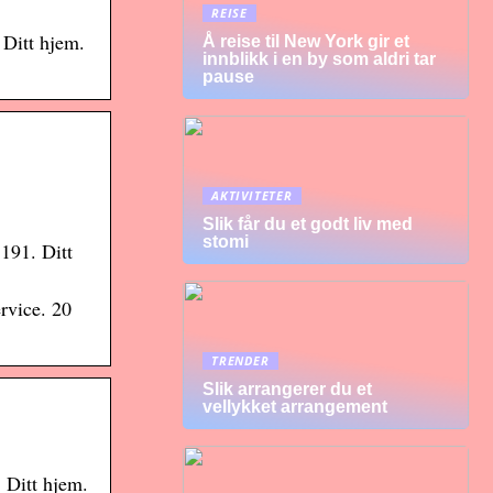
REISE
 Ditt hjem.
Å reise til New York gir et
innblikk i en by som aldri tar
pause
AKTIVITETER
Slik får du et godt liv med
stomi
 191. Ditt
rvice. 20
TRENDER
Slik arrangerer du et
vellykket arrangement
. Ditt hjem.