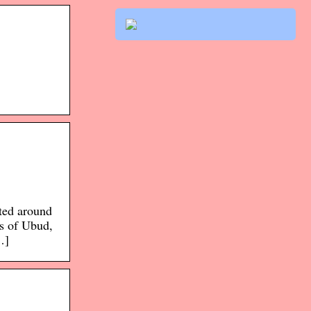
tted around
es of Ubud,
…]