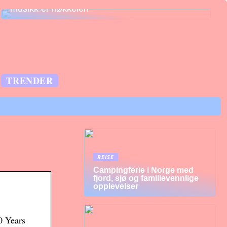
musikk er nøkkelen
TRENDER
REISE
Campingferie i Norge med
fjord, sjø og familievennlige
opplevelser
0 Years